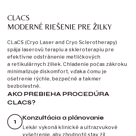
CLACS 

MODERNÉ RIEŠENIE PRE ŽILKY
CLaCS (Cryo Laser and Cryo Sclerotherapy) 
spája laserovú terapiu a skleroterapiu pre 
efektívne odstránenie metličkových 
a retikulárnych žiliek. Chladenie počas zákroku 
minimalizuje diskomfort, vďaka čomu je 
ošetrenie rýchle, bezpečné a takmer 
bezbolestné.
AKO PREBIEHA PROCEDÚRA
CLACS?
Konzultácia a plánovanie
1
Lekár vykoná klinické a ultrazvukové 
vyšetrenie, aby zhodnotil stav žíl 