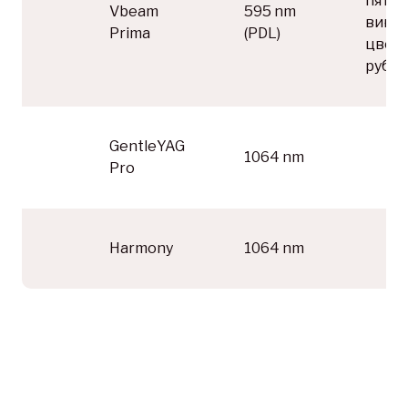
пятна
Vbeam
595 nm
винн
Prima
(PDL)
цвета
рубц
GentleYAG
1064 nm
Pro
Harmony
1064 nm