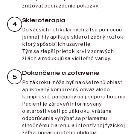
znižovať podráždenie pokožky.
Skleroterapia
4
Do väčších retikulárnych žíl sa pomocou 
jemnej ihly aplikuje sklerotizačný roztok, 
ktorý spôsobí ich uzavretie. 

Tým sa zlepší prietok krvi v zdravých 
žilách a redukujú sa viditeľné varixy.
Dokončenie a zotavenie
5
Po zákroku môže byť na ošetrenú oblasť 
aplikovaný kompresný obväz alebo 
kompresné pančuchy na podporu hojenia. 

Pacient je zároveň informovaný 
o starostlivosti po zákroku, vrátane 
odporúčania vyhýbať sa priamemu 
slnečnému žiareniu a intenzívnej fyzickej 
záťaži počas určitého obdobia.