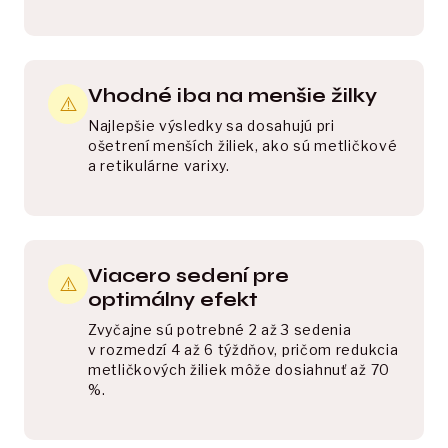
Vhodné iba na menšie žilky
⚠️
Najlepšie výsledky sa dosahujú pri 
ošetrení menších žiliek, ako sú metličkové 
a retikulárne varixy.
Viacero sedení pre
⚠️
optimálny efekt
Zvyčajne sú potrebné 2 až 3 sedenia 
v rozmedzí 4 až 6 týždňov, pričom redukcia 
metličkových žiliek môže dosiahnuť až 70 
%.