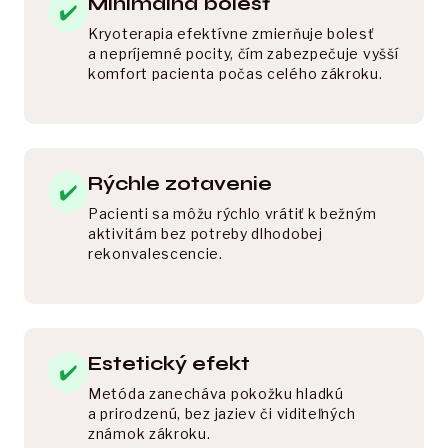
Minimálna bolesť
✔️
Kryoterapia efektívne zmierňuje bolesť 
a nepríjemné pocity, čím zabezpečuje vyšší 
komfort pacienta počas celého zákroku.
Rýchle zotavenie
✔️
Pacienti sa môžu rýchlo vrátiť k bežným 
aktivitám bez potreby dlhodobej 
rekonvalescencie.
Estetický efekt
✔️
Metóda zanecháva pokožku hladkú 
a prirodzenú, bez jaziev či viditeľných 
známok zákroku.