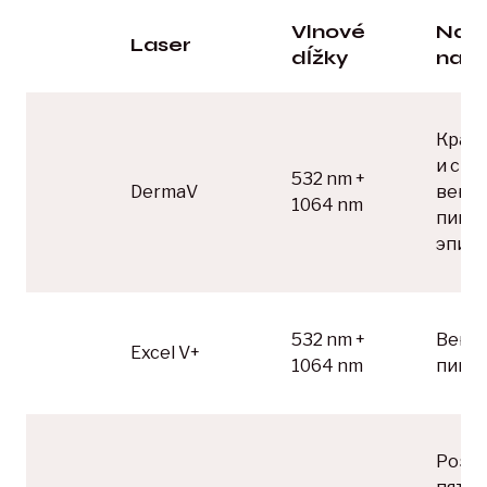
Vlnové
Na č
Laser
dĺžky
najle
Крас
и син
532 nm +
DermaV
вены,
1064 nm
пигме
эпиля
532 nm +
Вены,
Excel V+
1064 nm
пигм
Розац