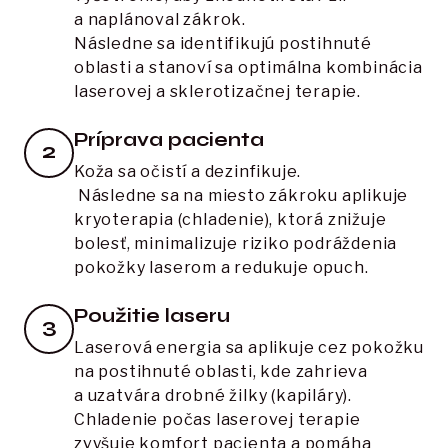
a naplánoval zákrok. 

Následne sa identifikujú postihnuté 
oblasti a stanoví sa optimálna kombinácia 
laserovej a sklerotizačnej terapie.
Príprava pacienta
2
Koža sa očistí a dezinfikuje.

 Následne sa na miesto zákroku aplikuje 
kryoterapia (chladenie), ktorá znižuje 
bolesť, minimalizuje riziko podráždenia 
pokožky laserom a redukuje opuch.
Použitie laseru
3
Laserová energia sa aplikuje cez pokožku 
na postihnuté oblasti, kde zahrieva 
a uzatvára drobné žilky (kapiláry). 

Chladenie počas laserovej terapie 
zvyšuje komfort pacienta a pomáha 