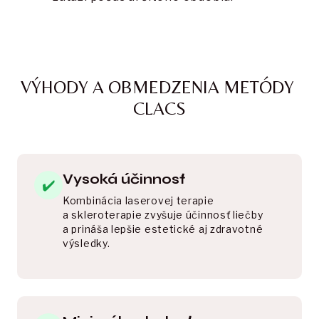
VÝHODY A OBMEDZENIA METÓDY 
CLACS
Vysoká účinnosť
✔️
Kombinácia laserovej terapie 
a skleroterapie zvyšuje účinnosť liečby 
a prináša lepšie estetické aj zdravotné 
výsledky.